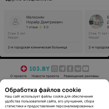
Мелконян
Норайр Дмитриевич
1 отзыв
5.0
6
Стаж 5 лет
Стаж 11 лет
Хирург
Хирург
2-я городская клиническая больница
2-я городск
О проекте
Новости проекта
Размещение рекламы
Медицинский маркетинг
Публичный договор
Обработка файлов cookie
Пользовательское соглашение
Способы оплаты
Наш сайт использует файлы cookie для обеспечения
Вакансии
Партнеры
удобства пользователей сайта, его улучшения, сбора
Написать руководителю 103.by
статистики и предоставления персонализированных