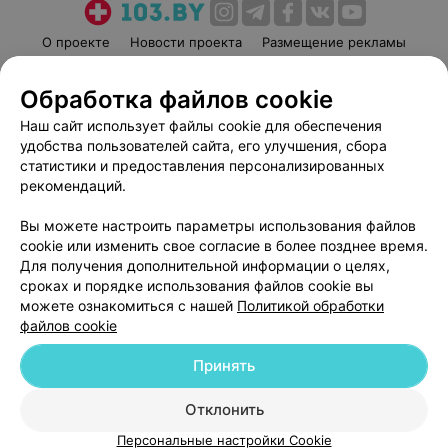
О проекте
Новости проекта
Размещение рекламы
Медицинский маркетинг
Публичный договор
Обработка файлов cookie
Пользовательское соглашение
Способы оплаты
Наш сайт использует файлы cookie для обеспечения
Вакансии
Партнеры
удобства пользователей сайта, его улучшения, сбора
Написать руководителю 103.by
статистики и предоставления персонализированных
Написать в поддержку
рекомендаций.
Персональные настройки cookie
Вы можете настроить параметры использования файлов
Обработка персональных данных
cookie или изменить свое согласие в более позднее время.
Для получения дополнительной информации о целях,
сроках и порядке использования файлов cookie вы
можете ознакомиться с нашей
Политикой обработки
файлов cookie
Принять
© 2026 ООО «Артокс Лаб», УНП 191700409
| 220012, Республика Беларусь,
г. Минск, улица Толбухина, 2, пом. 16 | help@103.by
Отклонить
Служба поддержки
+375 291212755
Персональные настройки Cookie