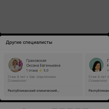
Другие специалисты
Граховская
Оксана Евгеньевна
1 отзыв
5.0
Н
Стаж 6 лет
•
Зав. отделением
Стаж 6 лет
Стоматолог
Стоматолог
Республиканский клинический
Республикан
стоматологический центр —
стоматологи
Университетская клиника
Университет