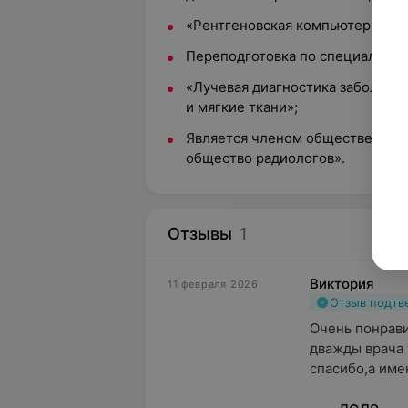
«Рентгеновская компьютерная и
Переподготовка по специальност
«Лучевая диагностика заболева
и мягкие ткани»;
Является членом общественног
общество радиологов».
Отзывы
1
Виктория
11 февраля 2026
Отзыв подт
Очень понрави
дважды врача 
спасибо,а имен