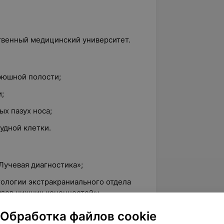
ственный медицинский университет.
рюшной полости;
;
х пазух носа;
удной клетки.
Лучевая диагностика»;
тологии экстракраниального отдела
удов нижних конечностей»;
Актуальные вопросы лучевой
Обработка файлов cookie