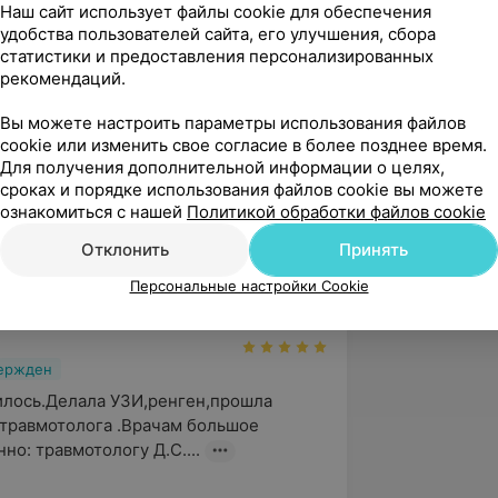
Наш сайт использует файлы cookie для обеспечения
 магнитно-резонансная томография»;
удобства пользователей сайта, его улучшения, сбора
статистики и предоставления персонализированных
и «Ультразвуковая диагностика»;
рекомендаций.
ний аппарата движения — скелет
Вы можете настроить параметры использования файлов
cookie или изменить свое согласие в более позднее время.
Для получения дополнительной информации о целях,
о объединения «Белорусское
сроках и порядке использования файлов cookie вы можете
ознакомиться с нашей
Политикой обработки файлов cookie
Отклонить
Принять
Персональные настройки Cookie
вержден
лось.Делала УЗИ,ренген,прошла 
травмотолога .Врачам большое 
но: травмотологу Д.С....