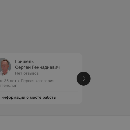
Гришель
Михед
Сергей Геннадиевич
Андре
Нет отзывов
Нет от
ж 36 лет
•
Первая категория
Стаж 11 лет
•
Втор
тгенолог
Рентгенолог
 информации о месте работы
Нет информации о