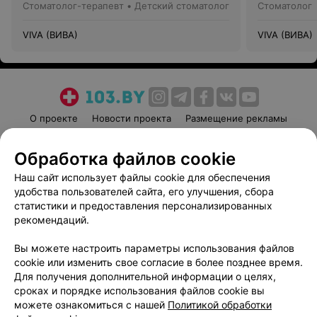
Стоматолог-терапевт • Детский стоматолог
Стоматолог
VIVA (ВИВА)
VIVA (ВИВА)
О проекте
Новости проекта
Размещение рекламы
Медицинский маркетинг
Публичный договор
Обработка файлов cookie
Пользовательское соглашение
Способы оплаты
Наш сайт использует файлы cookie для обеспечения
Вакансии
Партнеры
удобства пользователей сайта, его улучшения, сбора
Написать руководителю 103.by
статистики и предоставления персонализированных
Написать в поддержку
рекомендаций.
Персональные настройки cookie
Вы можете настроить параметры использования файлов
Обработка персональных данных
cookie или изменить свое согласие в более позднее время.
Для получения дополнительной информации о целях,
сроках и порядке использования файлов cookie вы
можете ознакомиться с нашей
Политикой обработки