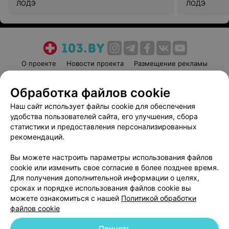
ЛОДЭ
ЛОДЭ
О проекте
Новости проекта
Размещение рекламы
Медицинский маркетинг
Публичный договор
Обработка файлов cookie
Пользовательское соглашение
Способы оплаты
Наш сайт использует файлы cookie для обеспечения
Вакансии
Партнеры
удобства пользователей сайта, его улучшения, сбора
Написать руководителю 103.by
статистики и предоставления персонализированных
Написать в поддержку
рекомендаций.
Персональные настройки cookie
Вы можете настроить параметры использования файлов
Обработка персональных данных
cookie или изменить свое согласие в более позднее время.
Для получения дополнительной информации о целях,
сроках и порядке использования файлов cookie вы
можете ознакомиться с нашей
Политикой обработки
файлов cookie
Принять