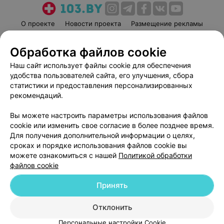
О проекте
Новости проекта
Размещение рекламы
Медицинский маркетинг
Публичный договор
Обработка файлов cookie
Пользовательское соглашение
Способы оплаты
Наш сайт использует файлы cookie для обеспечения
Вакансии
Партнеры
удобства пользователей сайта, его улучшения, сбора
Написать руководителю 103.by
статистики и предоставления персонализированных
Написать в поддержку
рекомендаций.
Персональные настройки cookie
Вы можете настроить параметры использования файлов
Обработка персональных данных
cookie или изменить свое согласие в более позднее время.
Для получения дополнительной информации о целях,
сроках и порядке использования файлов cookie вы
можете ознакомиться с нашей
Политикой обработки
файлов cookie
Принять
© 2026 ООО «Артокс Лаб», УНП 191700409
| 220012, Республика Беларусь,
г. Минск, улица Толбухина, 2, пом. 16 | help@103.by
Отклонить
Служба поддержки
+375 291212755
Персональные настройки Cookie