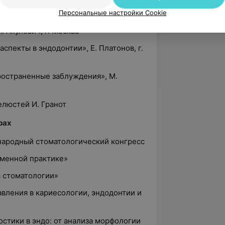
олога терапевта», А. Гецман, г.
Персональные настройки Cookie
. Акулович, г. Москва
спекты в эндодонтии», Е. Платонов, г.
ространенные заблуждения», М.
елюстей И. Гранот
рах
ународный стоматологический конгресс
еменной практике»
в стоматологии»
вления в кариесологии, эндодонтии и
остики в эндо: от анализа морфологии