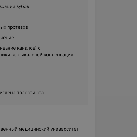
врации зубов
ных протезов
ечение
ивание каналов) с
ники вертикальной конденсации
игиена полости рта
ственный медицинский университет