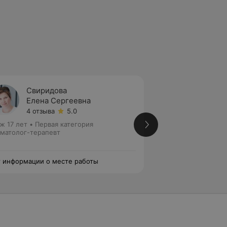
Свиридова
Куров
Елена Сергеевна
Залин
4 отзыва
5.0
5 отзы
ж 17 лет
•
Первая категория
Стаж 19 лет
•
Перв
матолог-терапевт
Стоматолог-терап
эндодонтист
 информации о месте работы
Нет информации о