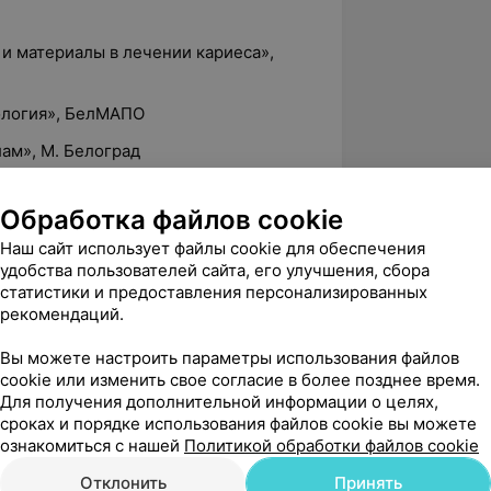
и материалы в лечении кариеса»,
тология», БелМАПО
лам», М. Белоград
нных моляров», С. Радлинский
Обработка файлов cookie
rdi Manauta Style Italiano»
Наш сайт использует файлы cookie для обеспечения
реставрации G. Paolone M. Saracinelli
удобства пользователей сайта, его улучшения, сбора
статистики и предоставления персонализированных
рекомендаций.
ация зубов», А. Кожемяк
Вы можете настроить параметры использования файлов
 в амбулаторной практике врача-
cookie или изменить свое согласие в более позднее время.
Для получения дополнительной информации о целях,
, А. Ветчинкин, г. Москва
сроках и порядке использования файлов cookie вы можете
ознакомиться с нашей
Политикой обработки файлов cookie
стоматология», БелМАПО
Отклонить
Принять