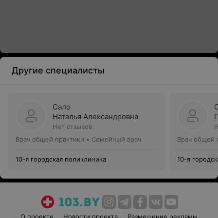
Другие специалисты
Сало
Наталья Александровна
Нет отзывов
Н
Врач общей практики • Семейный врач
Врач общей 
10-я городская поликлиника
10-я городс
О проекте
Новости проекта
Размещение рекламы