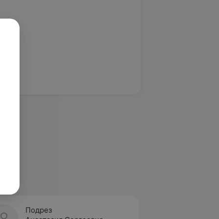
Подрез
Мухин