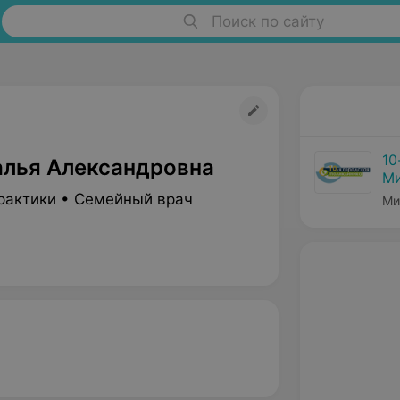
Поиск по сайту
10
алья Александровна
Ми
рактики • Семейный врач
Ми