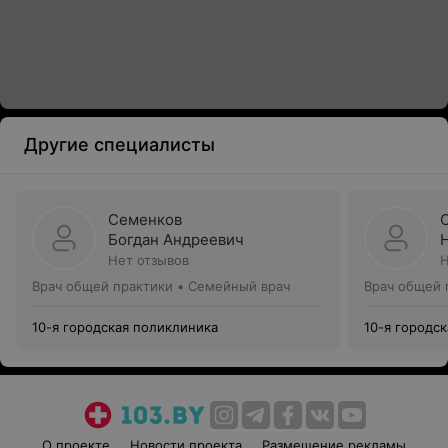
Другие специалисты
Семенков
Богдан Андреевич
Нет отзывов
Н
Врач общей практики • Семейный врач
Врач общей 
10-я городская поликлиника
10-я городс
О проекте
Новости проекта
Размещение рекламы