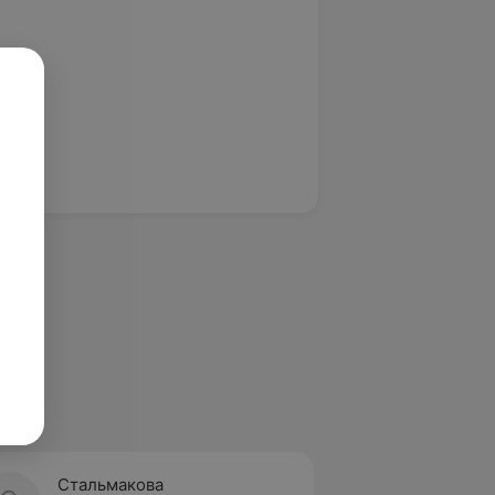
Стальмакова
Подре