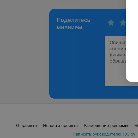
Поделитесь
мнением
О проекте
Новости проекта
Размещение рекламы
М
Написать руководителю 103.by