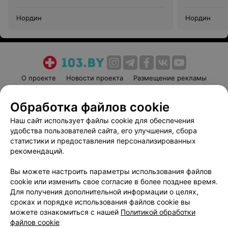
Нордин
Нордин
О проекте
Новости проекта
Размещение рекламы
Медицинский маркетинг
Публичный договор
Обработка файлов cookie
Пользовательское соглашение
Способы оплаты
Наш сайт использует файлы cookie для обеспечения
Вакансии
Партнеры
удобства пользователей сайта, его улучшения, сбора
Написать руководителю 103.by
статистики и предоставления персонализированных
Написать в поддержку
рекомендаций.
Персональные настройки cookie
Вы можете настроить параметры использования файлов
Обработка персональных данных
cookie или изменить свое согласие в более позднее время.
Для получения дополнительной информации о целях,
сроках и порядке использования файлов cookie вы
можете ознакомиться с нашей
Политикой обработки
файлов cookie