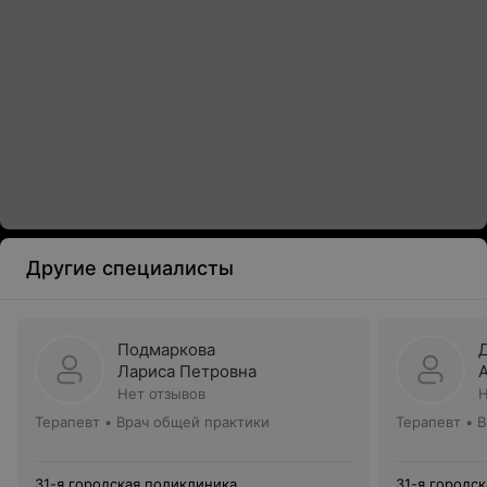
Другие специалисты
Подмаркова
Лариса Петровна
Нет отзывов
Н
Терапевт • Врач общей практики
Терапевт • 
31-я городская поликлиника
31-я городс