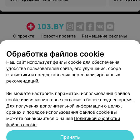
О проекте
Новости проекта
Размещение рекламы
Медицинский маркетинг
Публичный договор
Обработка файлов cookie
Пользовательское соглашение
Способы оплаты
Наш сайт использует файлы cookie для обеспечения
Вакансии
Партнеры
удобства пользователей сайта, его улучшения, сбора
Написать руководителю 103.by
статистики и предоставления персонализированных
Написать в поддержку
рекомендаций.
Персональные настройки cookie
Вы можете настроить параметры использования файлов
Обработка персональных данных
cookie или изменить свое согласие в более позднее время.
Для получения дополнительной информации о целях,
сроках и порядке использования файлов cookie вы
можете ознакомиться с нашей
Политикой обработки
файлов cookie
Принять