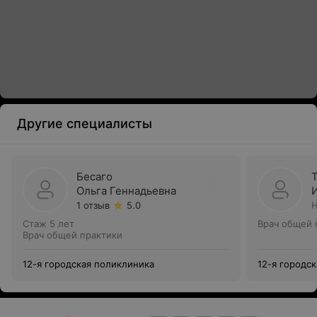
Другие специалисты
Бесаго
Ольга Геннадьевна
1 отзыв
5.0
Н
Стаж 5 лет
Врач общей 
Врач общей практики
12-я городская поликлиника
12-я городс