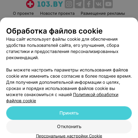
О проекте
Новости проекта
Размещение рекламы
Медицинский маркетинг
Публичный договор
Обработка файлов cookie
Пользовательское соглашение
Способы оплаты
Наш сайт использует файлы cookie для обеспечения
Вакансии
Партнеры
удобства пользователей сайта, его улучшения, сбора
Написать руководителю 103.by
статистики и предоставления персонализированных
Написать в поддержку
рекомендаций.
Персональные настройки cookie
Вы можете настроить параметры использования файлов
Обработка персональных данных
cookie или изменить свое согласие в более позднее время.
Для получения дополнительной информации о целях,
сроках и порядке использования файлов cookie вы
можете ознакомиться с нашей
Политикой обработки
файлов cookie
Принять
© 2026 ООО «Артокс Лаб», УНП 191700409
| 220012, Республика Беларусь,
г. Минск, улица Толбухина, 2, пом. 16 | help@103.by
Отклонить
Служба поддержки
+375 291212755
Персональные настройки Cookie