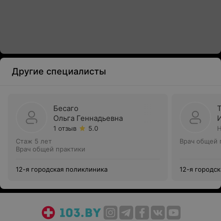
Другие специалисты
Бесаго
Ольга Геннадьевна
1 отзыв
5.0
Н
Стаж 5 лет
Врач общей 
Врач общей практики
12-я городская поликлиника
12-я городс