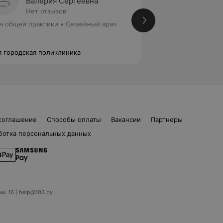
Валерия Сергеевна
Ольга
Нет отзывов
Нет от
ч общей практики • Семейный врач
Врач общей практ
я городская поликлиника
12-я городская по
соглашение
Способы оплаты
Вакансии
Партнеры
ботка персональных данных
ом. 16 | help@103.by