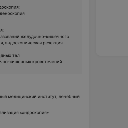
доскопия:
оденоскопия
я:
разований желудочно-кишечного
ия, эндоскопическая резекция
одных тел
очно-кишечных кровотечений
нный медицинский институт, лечебный
иализация «эндоскопия»