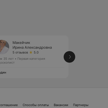
Макейчик
Леско
Ирина Александровна
Светл
5 отзывов
5.0
4 отзы
ж 35 лет
•
Первая категория
Стаж 26 лет
•
Выс
оскопист
Эндоскопист
рдин
Нордин
соглашение
Способы оплаты
Вакансии
Партнеры