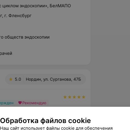
 с циклом эндоскопии», БелМАПО
г, г. Фленсбург
го обществ эндоскопии
рачей
5.0
Нордин, ул. Сурганова, 47Б
вержден
Рекомендую
 искреннюю благодарность врачу 
лу Владимировичу, анестезиологу 
Обработка файлов cookie
ю Валерьевичу и ме...
Наш сайт использует файлы cookie для обеспечения