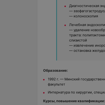
Диагностическая эн
— эзофагогастроду
— колоноскопия
Лечебная эндоскопи
— удаление новооб
тракта: полипэктом
слизистой
— извлечение инор
— остановка желуд
Образование:
1992 г. — Минский государстве
факультет
Интернатура по хирургии, спец
Курсы, повышение квалификации: