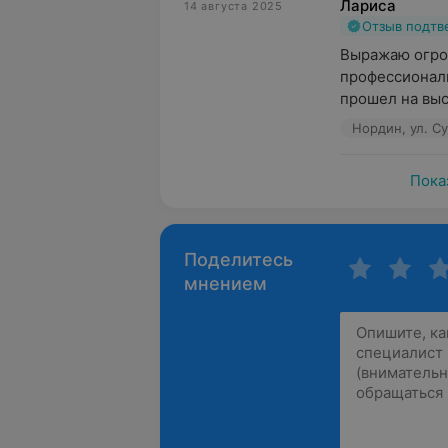
Лариса
14 августа 2025
Отзыв подт
Выражаю огром
профессионали
прошел на выс
Нордин, ул. С
Пока
Поделитесь
мнением