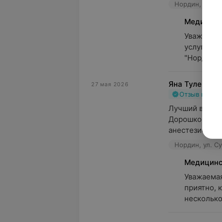
Нордин, ул. С
Медицинс
Уважаемая
услуги. С
"Нордин" 
Яна Тулейко
27 мая 2026
Отзыв подт
Лучший врач, 
Дорошко М.В. 
анестезиологу,
Нордин, ул. С
Медицинс
Уважаемая
приятно, 
несколько