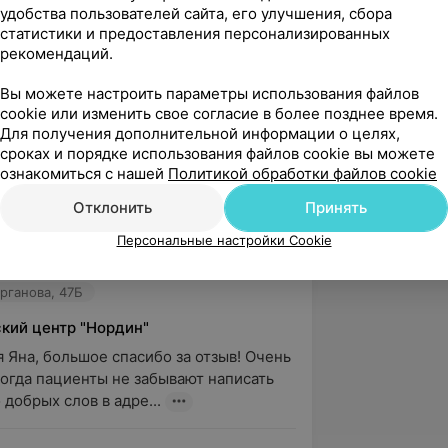
урганова, 47Б
удобства пользователей сайта, его улучшения, сбора
статистики и предоставления персонализированных
кий центр "Нордин"
рекомендаций.
 Ирина, спасибо, что выбираете наши 
Вы можете настроить параметры использования файлов
пециалисты медицинского центра 
cookie или изменить свое согласие в более позднее время.
действительно в высшей сте...
Для получения дополнительной информации о целях,
сроках и порядке использования файлов cookie вы можете
ознакомиться с нашей
Политикой обработки файлов cookie
вержден
Рекомендую
Отклонить
Принять
долго искала по отзывам и нашла 
Так же хочу выразить благодарность 
Персональные настройки Cookie
 который был ...
урганова, 47Б
кий центр "Нордин"
 Яна, большое спасибо за отзыв! Очень 
когда пациенты не забывают написать 
 добрых слов в адре...