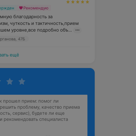
вержден
Рекомендую
ную благодарность за 
зм, чуткость и тактичность,прием 
шем уровне,все подробно объ...
урганова, 47Б
зать ещё