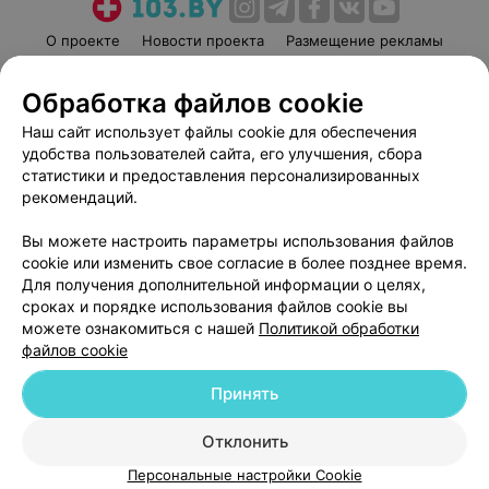
О проекте
Новости проекта
Размещение рекламы
Медицинский маркетинг
Публичный договор
Обработка файлов cookie
Пользовательское соглашение
Способы оплаты
Наш сайт использует файлы cookie для обеспечения
Вакансии
Партнеры
удобства пользователей сайта, его улучшения, сбора
Написать руководителю 103.by
статистики и предоставления персонализированных
Написать в поддержку
рекомендаций.
Персональные настройки cookie
Вы можете настроить параметры использования файлов
Обработка персональных данных
cookie или изменить свое согласие в более позднее время.
Для получения дополнительной информации о целях,
сроках и порядке использования файлов cookie вы
можете ознакомиться с нашей
Политикой обработки
файлов cookie
Принять
© 2026 ООО «Артокс Лаб», УНП 191700409
| 220012, Республика Беларусь,
г. Минск, улица Толбухина, 2, пом. 16 | help@103.by
Отклонить
Служба поддержки
+375 291212755
Персональные настройки Cookie