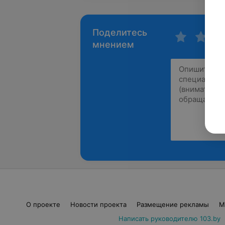
Поделитесь
мнением
О проекте
Новости проекта
Размещение рекламы
М
Написать руководителю 103.by