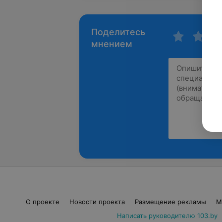
Поделитесь
мнением
О проекте
Новости проекта
Размещение рекламы
М
Написать руководителю 103.by