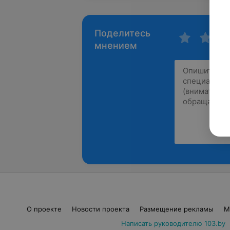
Поделитесь
мнением
О проекте
Новости проекта
Размещение рекламы
М
Написать руководителю 103.by