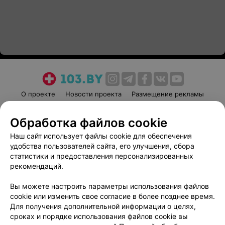
О проекте
Новости проекта
Размещение рекламы
Медицинский маркетинг
Публичный договор
Обработка файлов cookie
Пользовательское соглашение
Способы оплаты
Наш сайт использует файлы cookie для обеспечения
Вакансии
Партнеры
удобства пользователей сайта, его улучшения, сбора
Написать руководителю 103.by
статистики и предоставления персонализированных
Написать в поддержку
рекомендаций.
Персональные настройки cookie
Вы можете настроить параметры использования файлов
Обработка персональных данных
cookie или изменить свое согласие в более позднее время.
Для получения дополнительной информации о целях,
сроках и порядке использования файлов cookie вы