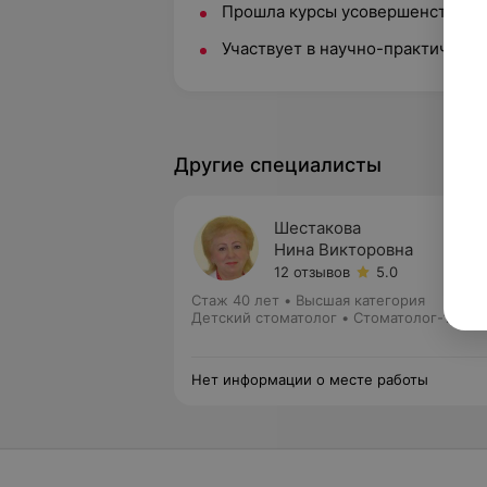
Прошла курсы усовершенствован
Участвует в научно-практическ
Другие специалисты
Шестакова
Нина Викторовна
12 отзывов
5.0
Стаж 40 лет
•
Высшая категория
Детский стоматолог • Стоматолог-терап
Нет информации о месте работы