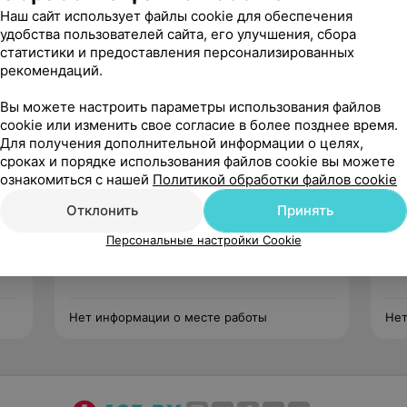
ия по пародонтологии.
Наш сайт использует файлы cookie для обеспечения
удобства пользователей сайта, его улучшения, сбора
их конференциях БЕЛМАПО.
статистики и предоставления персонализированных
рекомендаций.
Вы можете настроить параметры использования файлов
cookie или изменить свое согласие в более позднее время.
Для получения дополнительной информации о целях,
сроках и порядке использования файлов cookie вы можете
ознакомиться с нашей
Политикой обработки файлов cookie
Сидоренко
Оксана Олеговна
Отклонить
Принять
Нет отзывов
Персональные настройки Cookie
Стаж 40 лет
•
Высшая категория
Ста
евт
Стоматолог-терапевт • Стоматолог
Сто
Нет информации о месте работы
Нет