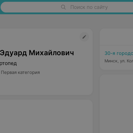
Поиск по сайту
 Эдуард Михайлович
30-я город
Минск, ул. Ко
ртопед
 Первая категория