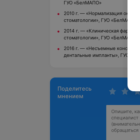
ГУО «БелМАПО»
2010 г.
—
«Нормализация окклюз
стоматологии», ГУО «БелМАПО»
2014 г.
—
«Клиническая фармоко
стоматологии», ГУО «БелМАПО»
2016 г.
—
«Несъемные конструкц
дентальные импланты», ГУО «Б
Поделитесь
мнением