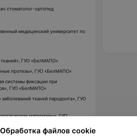
рач стоматолог-ортопед
твенный медицинский университет по
 тканей», ГУО «БелМАПО»
бные протезы», ГУО «БелМАПО»
ая системы фиксации при
ов», ГУО «БелМАПО»
 заболеваний тканей пародонта», ГУО
логические материалы», ГУО
Обработка файлов cookie
локерамические зубные протезы»,