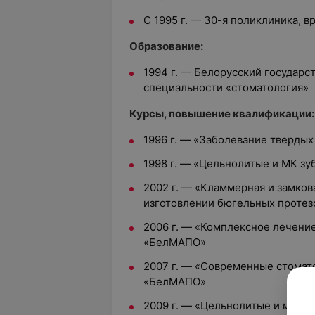
С 1995 г.
—
30-я поликлиника, в
Oбразование:
1994 г.
—
Белорусский государс
специальности «стоматология»
Курсы, повышение квалификации:
1996 г.
—
«Заболевание твердых
1998 г.
—
«Цельнолитые и МК зу
2002 г.
—
«Кламмерная и замков
изготовлении бюгельных протез
2006 г.
—
«Комплексное лечение
«БелМАПО»
2007 г.
—
«Современные стомато
«БелМАПО»
2009 г.
—
«Цельнолитые и метал