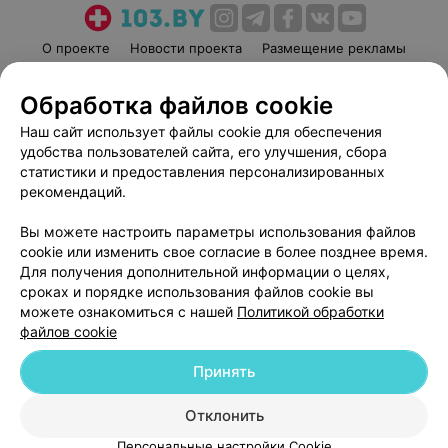
О проекте
Новости проекта
Размещение рекламы
Медицинский маркетинг
Публичный договор
Обработка файлов cookie
Пользовательское соглашение
Способы оплаты
Наш сайт использует файлы cookie для обеспечения
Вакансии
Партнеры
удобства пользователей сайта, его улучшения, сбора
Написать руководителю 103.by
статистики и предоставления персонализированных
Написать в поддержку
рекомендаций.
Персональные настройки cookie
Вы можете настроить параметры использования файлов
Обработка персональных данных
cookie или изменить свое согласие в более позднее время.
Для получения дополнительной информации о целях,
сроках и порядке использования файлов cookie вы
можете ознакомиться с нашей
Политикой обработки
файлов cookie
Принять
© 2026 ООО «Артокс Лаб», УНП 191700409
| 220012, Республика Беларусь,
г. Минск, улица Толбухина, 2, пом. 16 | help@103.by
Отклонить
Служба поддержки
+375 291212755
Персональные настройки Cookie