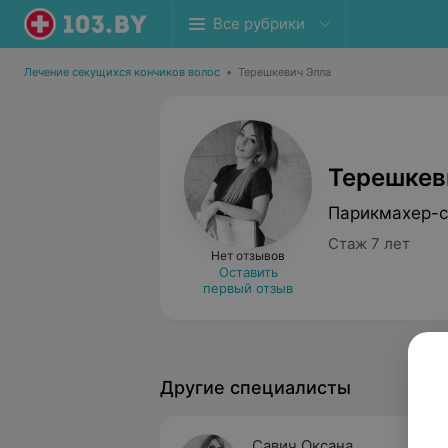
Все рубрики
Лечение секущихся кончиков волос
•
Терешкевич Элла
Терешкев
Парикмахер-с
Стаж 7 лет
Нет отзывов
Оставить
первый отзыв
Другие специалисты
Савич Оксана