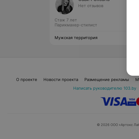
Нет отзывов
Стаж 7 лет
Парикмахер-стилист
Мужская территория
О проекте
Новости проекта
Размещение рекламы
М
Написать руководителю 103.by
© 2026 ООО «Артокс Ла