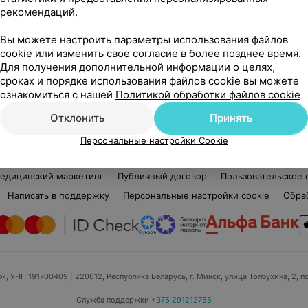
рекомендаций.
Нет отзывов
Вы можете настроить параметры использования файлов
Стаж 7 лет
Ста
cookie или изменить свое согласие в более позднее время.
Парикмахер-стилист
Пар
Для получения дополнительной информации о целях,
сроках и порядке использования файлов cookie вы можете
Мужская территория
Муж
ознакомиться с нашей
Политикой обработки файлов cookie
Отклонить
Принять
Персональные настройки Cookie
едицинский маркетинг
Публичный договор
Пользовательское 
Написать в поддержку
Персональные настройки cookie
Обра
б», УНП 191700409
| 220012, Республика Беларусь, г. Минск, улица Толбухина, 2, п
Служба поддержки
+375 291212755