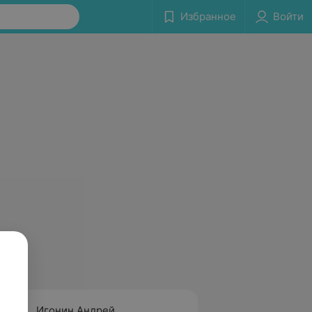
Избранное
Войти
Игонин Андрей
Яроше