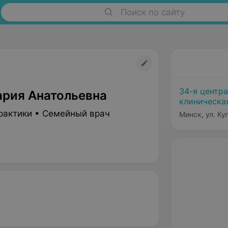
Поиск по сайту
34-я центр
ария Анатольевна
клиническа
района г. М
рактики • Семейный врач
Минск, ул. Ку