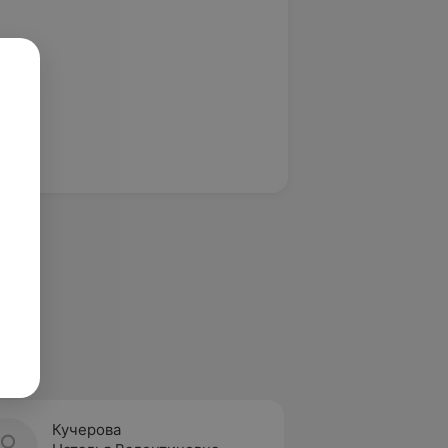
Кучерова
Квитк