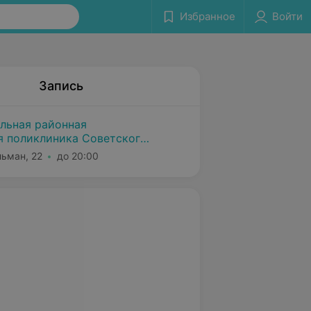
Избранное
Войти
Запись
альная районная
я поликлиника Советского
инска
льман, 22
до 20:00