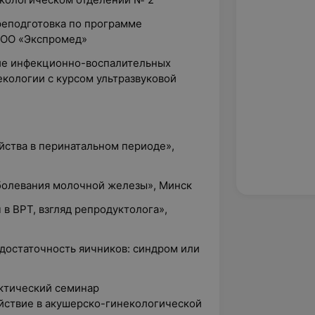
реподготовка по программе
 ООО «Экспромед»
ние инфекционно-воспалительных
екологии с курсом ультразвуковой
йства в перинатальном периоде»,
болевания молочной железы», Минск
 в ВРТ, взгляд репродуктолога»,
достаточность яичников: синдром или
актический семинар
ствие в акушерско-гинекологической