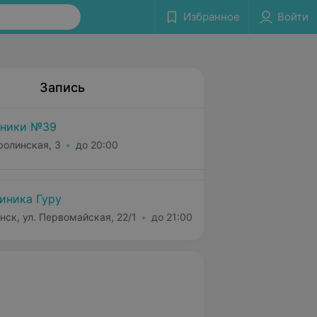
Избранное
Войти
Запись
иники №39
ролинская, 3
до 20:00
иника Гуру
нск, ул. Первомайская, 22/1
до 21:00