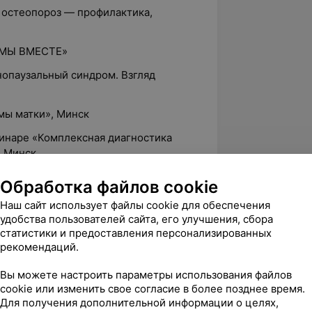
 остеопороз — профилактика,
 «МЫ ВМЕСТЕ»
нопаузальный синдром. Взгляд
мы матки», Минск
минаре «Комплексная диагностика
, Минск
рименопаузе», Минск
Обработка файлов cookie
ойства при перименопаузальных
Наш сайт использует файлы cookie для обеспечения
сихотерапевтическая помощь», Минск
удобства пользователей сайта, его улучшения, сбора
статистики и предоставления персонализированных
енское здоровье», Минск
рекомендаций.
рганов у женщин», Минск
Вы можете настроить параметры использования файлов
народным участием по гинекологии.
cookie или изменить свое согласие в более позднее время.
Для получения дополнительной информации о целях,
вления менопаузы», Минск