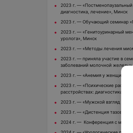
2023 г. — «Постменопаузальный
диагностика, лечение», Минск
2023 г. — Обучающий семинар
2023 г. — «Генитоуринарный ме
уролога», Минск
2023 г. — «Методы лечения мио
2023 г. — приняла участие в се
заболеваний молочной железы»
2023 г. — «Анемия у женщин пе
2023 г. — «Психические расстр
расстройствах: диагностика и п
2023 г. — «Мужской взгляд на ж
2023 г. — «Дистенция тазовых о
2024 г. — Конференция с между
2024 г. — «Урологические проя