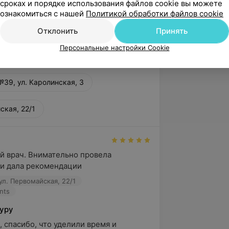
сроках и порядке использования файлов cookie вы можете
ознакомиться с нашей
Политикой обработки файлов cookie
народным участием по гинекологии
Отклонить
Принять
Персональные настройки Cookie
39, ул. Каролинская, 3
ская, 22/1
 врач. Внимательно провела 
 и дала рекомендации
ул. Первомайская, 22/1
nts
Гуру
 спасибо, что уделили время и 