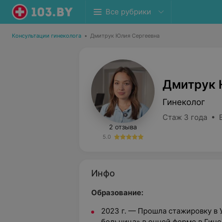
Все рубрики
Консультации гинеколога
•
Дмитрук Юлия Сергеевна
Дмитрук 
Гинеколог
Стаж 3 года • 
2 отзыва
5.0
Инфо
Образование:
2023 г. — Прошла стажировку в 
больница» в очной форме в Гин