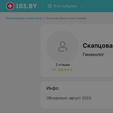
Все рубрики
Консультации гинеколога
•
Скапцова Ирина Анатольевна
Скапцова
Гинеколог
3 отзыва
3.7
Инфо
Обновлено: август 2023