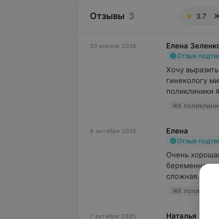
Отзывы
3
3.7
Ж
Елена Зеленк
30 апреля 2026
Отзыв подт
Хочу выразить
гинекологу ми
поликлиники #3
ЖК поликлиник
Елена
8 октября 2025
Отзыв подт
Очень хорошая
беременности.
сложная. Ирин
ЖК поликлиник
Наталья
7 октября 2025