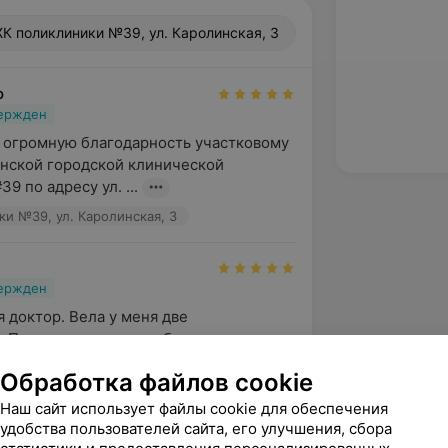
К поликлиники №39, ул. Каролинская, 3
о
вержден
 огромную благодарность участковому 
нской городской клинической 
9 по адресу ул. ...
и №39, ул. Каролинская, 3
вержден
 доктор. Вела у меня две 
 При чем одна из них была очень 
а Анатольевна во время с...
Обработка файлов cookie
и №39, ул. Каролинская, 3
Наш сайт использует файлы cookie для обеспечения
удобства пользователей сайта, его улучшения, сбора