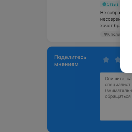
Отзыв подт
Не собранная н
несовременны
хочет брать на
ЖК поликлиник
Поделитесь
мнением