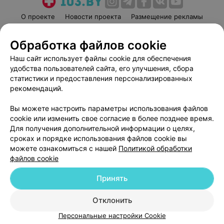
О проекте
Новости проекта
Размещение рекламы
Медицинский маркетинг
Публичный договор
Обработка файлов cookie
Пользовательское соглашение
Способы оплаты
Наш сайт использует файлы cookie для обеспечения
Вакансии
Партнеры
удобства пользователей сайта, его улучшения, сбора
Написать руководителю 103.by
статистики и предоставления персонализированных
Написать в поддержку
рекомендаций.
Персональные настройки cookie
Вы можете настроить параметры использования файлов
Обработка персональных данных
cookie или изменить свое согласие в более позднее время.
Для получения дополнительной информации о целях,
сроках и порядке использования файлов cookie вы
можете ознакомиться с нашей
Политикой обработки
файлов cookie
Принять
© 2026 ООО «Артокс Лаб», УНП 191700409
| 220012, Республика Беларусь,
г. Минск, улица Толбухина, 2, пом. 16 | help@103.by
Отклонить
Служба поддержки
+375 291212755
Персональные настройки Cookie