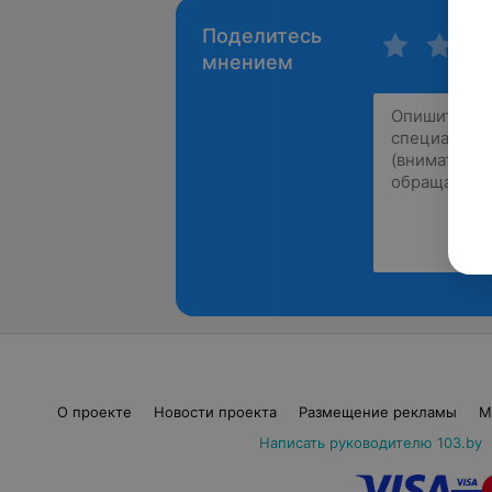
Поделитесь
мнением
О проекте
Новости проекта
Размещение рекламы
М
Написать руководителю 103.by