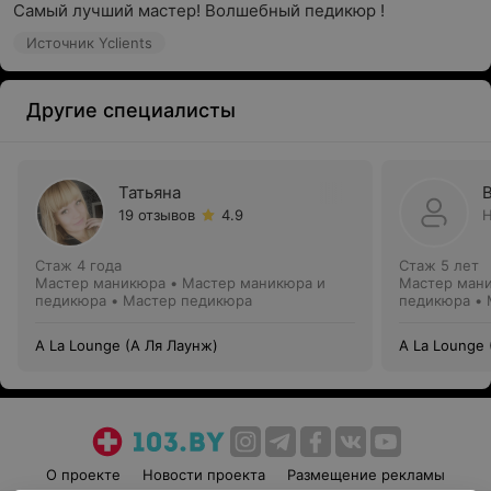
Самый лучший мастер! Волшебный педикюр !
Источник Yclients
Другие специалисты
Татьяна
19 отзывов
4.9
Н
Стаж 4 года
Стаж 5 лет
Мастер маникюра • Мастер маникюра и
Мастер мани
педикюра • Мастер педикюра
педикюра •
A La Lounge (А Ля Лаунж)
A La Lounge 
О проекте
Новости проекта
Размещение рекламы