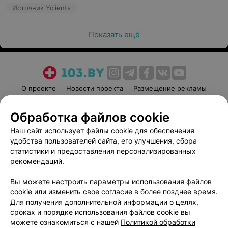
Источник Yclients
Показать ещё
О проекте
Новости проекта
Размещение рекламы
Медицинский маркетинг
Публичный договор
Обработка файлов cookie
Пользовательское соглашение
Способы оплаты
Наш сайт использует файлы cookie для обеспечения
Вакансии
Партнеры
удобства пользователей сайта, его улучшения, сбора
Написать руководителю 103.by
статистики и предоставления персонализированных
Написать в поддержку
рекомендаций.
Персональные настройки cookie
Вы можете настроить параметры использования файлов
Обработка персональных данных
cookie или изменить свое согласие в более позднее время.
Для получения дополнительной информации о целях,
сроках и порядке использования файлов cookie вы
можете ознакомиться с нашей
Политикой обработки