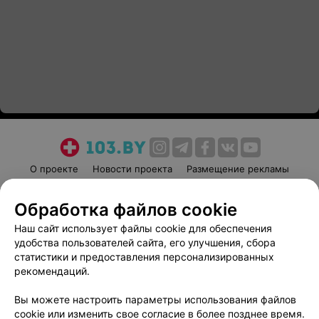
О проекте
Новости проекта
Размещение рекламы
Медицинский маркетинг
Публичный договор
Обработка файлов cookie
Пользовательское соглашение
Способы оплаты
Наш сайт использует файлы cookie для обеспечения
Вакансии
Партнеры
удобства пользователей сайта, его улучшения, сбора
Написать руководителю 103.by
статистики и предоставления персонализированных
Написать в поддержку
рекомендаций.
Персональные настройки cookie
Вы можете настроить параметры использования файлов
Обработка персональных данных
cookie или изменить свое согласие в более позднее время.