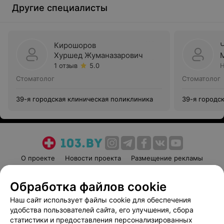
Другие специалисты
Кирошоров
Хуршед Жуманазарович
1 отзыв
5.0
Н
Стоматолог
Стоматолог
39-я городская клиническая поликлиника
39-я городс
О проекте
Новости проекта
Размещение рекламы
Медицинский маркетинг
Публичный договор
Обработка файлов cookie
Пользовательское соглашение
Способы оплаты
Наш сайт использует файлы cookie для обеспечения
Вакансии
Партнеры
удобства пользователей сайта, его улучшения, сбора
Написать руководителю 103.by
статистики и предоставления персонализированных