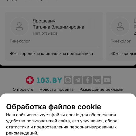
Ярошевич
Татьяна Владимировна
Нет отзывов
2
Гинеколог
Гинеколог
40-я городская клиническая поликлиника
40-я городс
О проекте
Новости проекта
Размещение рекламы
Медицинский маркетинг
Публичный договор
Обработка файлов cookie
Пользовательское соглашение
Способы оплаты
Наш сайт использует файлы cookie для обеспечения
Вакансии
Партнеры
удобства пользователей сайта, его улучшения, сбора
Написать руководителю 103.by
статистики и предоставления персонализированных
Написать в поддержку
рекомендаций.