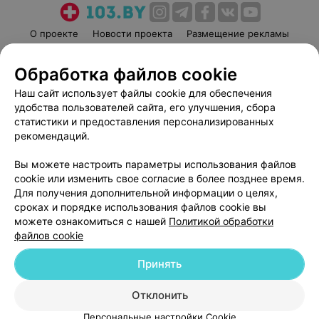
О проекте
Новости проекта
Размещение рекламы
Медицинский маркетинг
Публичный договор
Обработка файлов cookie
Пользовательское соглашение
Способы оплаты
Наш сайт использует файлы cookie для обеспечения
Вакансии
Партнеры
удобства пользователей сайта, его улучшения, сбора
Написать руководителю 103.by
статистики и предоставления персонализированных
Написать в поддержку
рекомендаций.
Персональные настройки cookie
Вы можете настроить параметры использования файлов
Обработка персональных данных
cookie или изменить свое согласие в более позднее время.
Для получения дополнительной информации о целях,
сроках и порядке использования файлов cookie вы
можете ознакомиться с нашей
Политикой обработки
файлов cookie
Принять
© 2026 ООО «Артокс Лаб», УНП 191700409
| 220012, Республика Беларусь,
г. Минск, улица Толбухина, 2, пом. 16 | help@103.by
Отклонить
Служба поддержки
+375 291212755
Персональные настройки Cookie