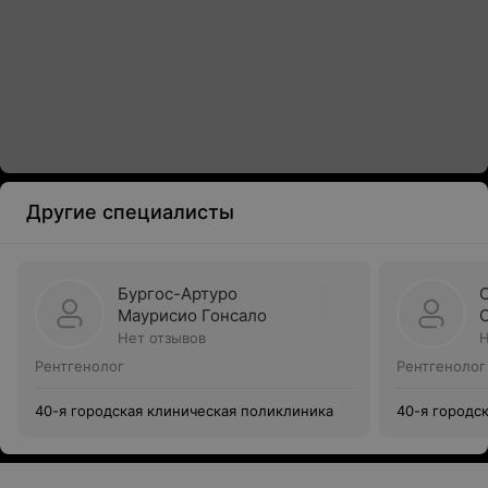
Другие специалисты
Бургос-Артуро
Маурисио Гонсало
Нет отзывов
Н
Рентгенолог
Рентгенолог
40-я городская клиническая поликлиника
40-я городс