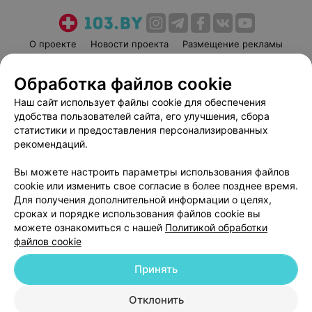
О проекте
Новости проекта
Размещение рекламы
Медицинский маркетинг
Публичный договор
Обработка файлов cookie
Пользовательское соглашение
Способы оплаты
Наш сайт использует файлы cookie для обеспечения
Вакансии
Партнеры
удобства пользователей сайта, его улучшения, сбора
Написать руководителю 103.by
статистики и предоставления персонализированных
Написать в поддержку
рекомендаций.
Персональные настройки cookie
Вы можете настроить параметры использования файлов
Обработка персональных данных
cookie или изменить свое согласие в более позднее время.
Для получения дополнительной информации о целях,
сроках и порядке использования файлов cookie вы
можете ознакомиться с нашей
Политикой обработки
файлов cookie
Принять
© 2026 ООО «Артокс Лаб», УНП 191700409
| 220012, Республика Беларусь,
г. Минск, улица Толбухина, 2, пом. 16 | help@103.by
Отклонить