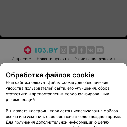
О проекте
Новости проекта
Размещение рекламы
Медицинский маркетинг
Публичный договор
Обработка файлов cookie
Пользовательское соглашение
Способы оплаты
Наш сайт использует файлы cookie для обеспечения
Вакансии
Партнеры
удобства пользователей сайта, его улучшения, сбора
Написать руководителю 103.by
статистики и предоставления персонализированных
Написать в поддержку
рекомендаций.
Персональные настройки cookie
Вы можете настроить параметры использования файлов
Обработка персональных данных
cookie или изменить свое согласие в более позднее время.
Для получения дополнительной информации о целях,