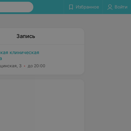
Избранное
Войти
Запись
ская клиническая
а
юцинская, 3
до 20:00