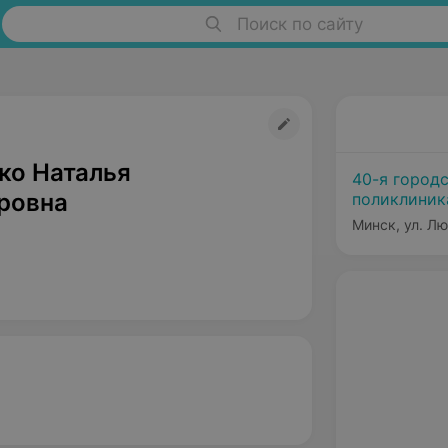
Поиск по сайту
ко Наталья
40-я город
ровна
поликлиник
Минск, ул. Л