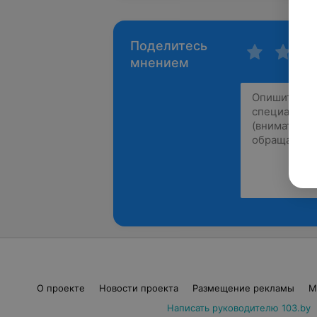
Поделитесь
мнением
О проекте
Новости проекта
Размещение рекламы
М
Написать руководителю 103.by