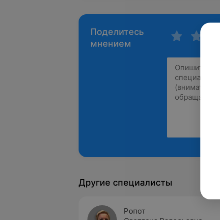
Поделитесь
мнением
Другие специалисты
Ропот