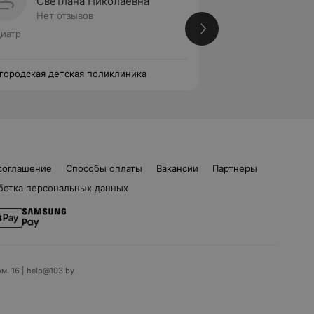
Светлана Николаевна
Марин
Нет отзывов
Нет от
иатр
Педиатр
 городская детская поликлиника
1-я городская дет
соглашение
Способы оплаты
Вакансии
Партнеры
ботка персональных данных
ом. 16 | help@103.by