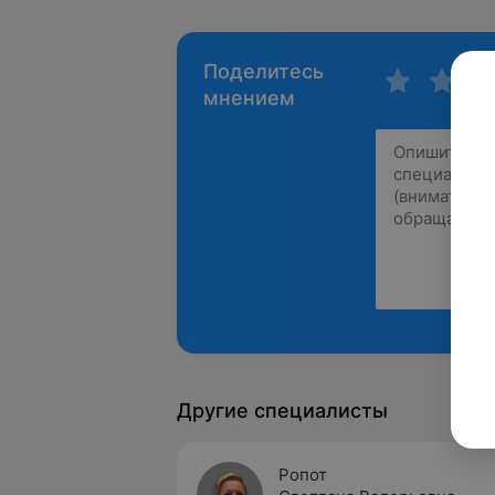
Поделитесь
мнением
Другие специалисты
Ропот