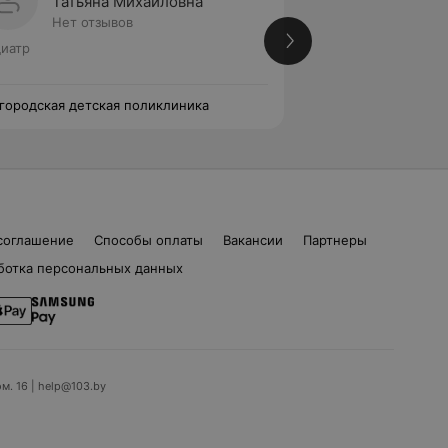
Татьяна Михайловна
Марин
Нет отзывов
Нет от
иатр
Педиатр
 городская детская поликлиника
1-я городская дет
соглашение
Способы оплаты
Вакансии
Партнеры
ботка персональных данных
ом. 16 | help@103.by