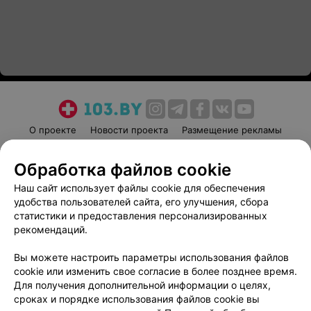
О проекте
Новости проекта
Размещение рекламы
Медицинский маркетинг
Публичный договор
Обработка файлов cookie
Пользовательское соглашение
Способы оплаты
Наш сайт использует файлы cookie для обеспечения
Вакансии
Партнеры
удобства пользователей сайта, его улучшения, сбора
Написать руководителю 103.by
статистики и предоставления персонализированных
Написать в поддержку
рекомендаций.
Персональные настройки cookie
Вы можете настроить параметры использования файлов
Обработка персональных данных
cookie или изменить свое согласие в более позднее время.
Для получения дополнительной информации о целях,
сроках и порядке использования файлов cookie вы