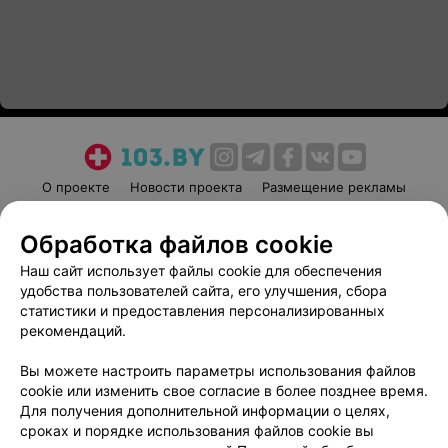
О проекте
Новости проекта
Размещение рекламы
Медицинский маркетинг
Публичный договор
Обработка файлов cookie
Пользовательское соглашение
Способы оплаты
Наш сайт использует файлы cookie для обеспечения
Вакансии
Партнеры
удобства пользователей сайта, его улучшения, сбора
Написать руководителю 103.by
статистики и предоставления персонализированных
Написать в поддержку
рекомендаций.
Персональные настройки cookie
Вы можете настроить параметры использования файлов
Обработка персональных данных
cookie или изменить свое согласие в более позднее время.
Для получения дополнительной информации о целях,
сроках и порядке использования файлов cookie вы