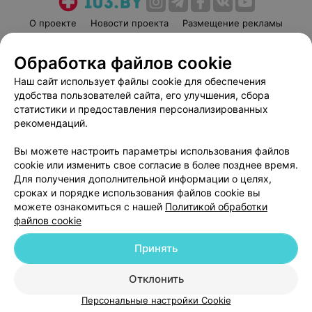
О проекте
Новости проекта
Размещение рекламы
Медицинский маркетинг
Публичный договор
Обработка файлов cookie
Пользовательское соглашение
Способы оплаты
Наш сайт использует файлы cookie для обеспечения
Вакансии
Партнеры
удобства пользователей сайта, его улучшения, сбора
Написать руководителю 103.by
статистики и предоставления персонализированных
Написать в поддержку
рекомендаций.
Персональные настройки cookie
Вы можете настроить параметры использования файлов
Обработка персональных данных
cookie или изменить свое согласие в более позднее время.
Для получения дополнительной информации о целях,
сроках и порядке использования файлов cookie вы
можете ознакомиться с нашей
Политикой обработки
файлов cookie
Принять
© 2026 ООО «Артокс Лаб», УНП 191700409
| 220012, Республика Беларусь,
г. Минск, улица Толбухина, 2, пом. 16 | help@103.by
Отклонить
Служба поддержки
+375 291212755
Персональные настройки Cookie