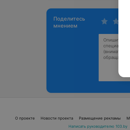
Поделитесь
мнением
О проекте
Новости проекта
Размещение рекламы
М
Написать руководителю 103.by