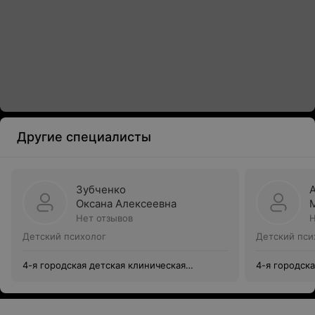
Другие специалисты
Зубченко
Оксана Алексеевна
Нет отзывов
Н
Детский психолог
Детский пси
4-я городская детская клиническая
4-я городск
поликлиника
поликлиник