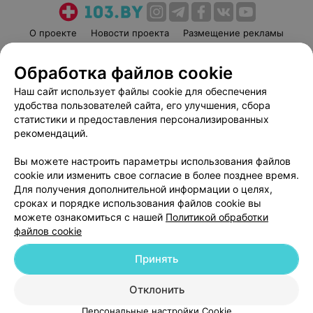
О проекте
Новости проекта
Размещение рекламы
Медицинский маркетинг
Публичный договор
Обработка файлов cookie
Пользовательское соглашение
Способы оплаты
Наш сайт использует файлы cookie для обеспечения
Вакансии
Партнеры
удобства пользователей сайта, его улучшения, сбора
Написать руководителю 103.by
статистики и предоставления персонализированных
Написать в поддержку
рекомендаций.
Персональные настройки cookie
Вы можете настроить параметры использования файлов
Обработка персональных данных
cookie или изменить свое согласие в более позднее время.
Для получения дополнительной информации о целях,
сроках и порядке использования файлов cookie вы
можете ознакомиться с нашей
Политикой обработки
файлов cookie
Принять
© 2026 ООО «Артокс Лаб», УНП 191700409
| 220012, Республика Беларусь,
г. Минск, улица Толбухина, 2, пом. 16 | help@103.by
Отклонить
Служба поддержки
+375 291212755
Персональные настройки Cookie