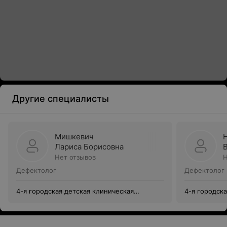
Другие специалисты
Мишкевич
Лариса Борисовна
Нет отзывов
Н
Дефектолог
Дефектолог
4-я городская детская клиническая
4-я городск
поликлиника
поликлиник