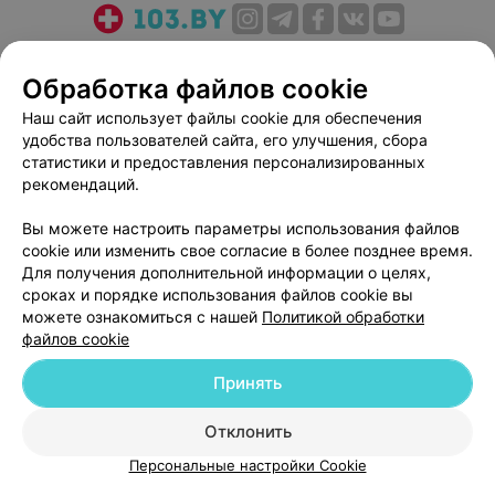
О проекте
Новости проекта
Размещение рекламы
Обработка файлов cookie
Медицинский маркетинг
Публичный договор
Пользовательское соглашение
Способы оплаты
Наш сайт использует файлы cookie для обеспечения
удобства пользователей сайта, его улучшения, сбора
Вакансии
Партнеры
статистики и предоставления персонализированных
Написать руководителю 103.by
рекомендаций.
Написать в поддержку
Вы можете настроить параметры использования файлов
Персональные настройки cookie
cookie или изменить свое согласие в более позднее время.
Обработка персональных данных
Для получения дополнительной информации о целях,
сроках и порядке использования файлов cookie вы
можете ознакомиться с нашей
Политикой обработки
файлов cookie
Принять
© 2026 ООО «Артокс Лаб», УНП 191700409
| 220012, Республика Беларусь,
Отклонить
г. Минск, улица Толбухина, 2, пом. 16 | help@103.by
Персональные настройки Cookie
Служба поддержки
+375 291212755